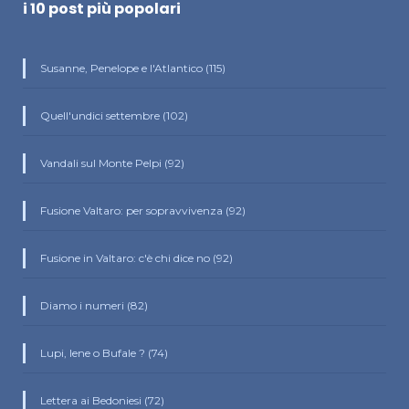
i 10 post più popolari
Susanne, Penelope e l'Atlantico (115)
Quell'undici settembre (102)
Vandali sul Monte Pelpi (92)
Fusione Valtaro: per sopravvivenza (92)
Fusione in Valtaro: c'è chi dice no (92)
Diamo i numeri (82)
Lupi, Iene o Bufale ? (74)
Lettera ai Bedoniesi (72)