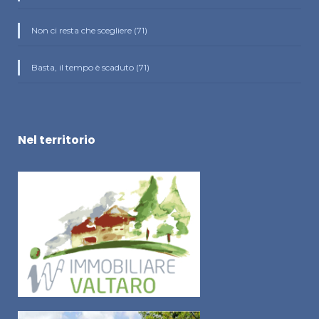
Non ci resta che scegliere (71)
Basta, il tempo è scaduto (71)
Nel territorio