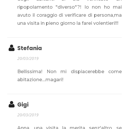
ripopolamento "diverso"?! Io non ho mai
avuto il coraggio di verificare di persona,ma
una visita in pieno giorno la farei volentieri!!!
Stefania
20/03/2019
Bellissima! Non mi dispiacerebbe come
abitazione....magari!
Gigi
20/03/2019
Anna, una visita la merita senz'altro, se