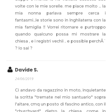
volte con le mie sorelle. me piace molto ... la
mia nonna parlava sempre cerca i
fantasmi...le storie sono in Inghilaterra con la
mia famiglia !! Vorrei ritornare e purtroppo
quando qualcuno possa mi mostrare la
chiesa , e i registri vechii .. e possible perchÃ¨
? lo sai ?
Davide S.
24/06/2019
Ci andavo da ragazzino in moto, inquietante
la scritta "tremate nel mio santuario" sopra
l'altare, cmq un posto di fascino antico, con il
"churchyard" dietro la chiesa, come in