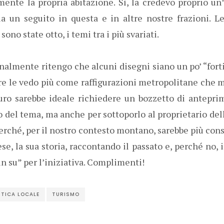
ente la propria abitazione. Sì, la credevo proprio un
bia un seguito in questa e in altre nostre frazioni. L
 sono state otto, i temi tra i più svariati.
onalmente ritengo che alcuni disegni siano un po’ “forti
re le vedo più come raffigurazioni metropolitane che 
uro sarebbe ideale richiedere un bozzetto di anteprima
to del tema, ma anche per sottoporlo al proprietario dell
perché, per il nostro contesto montano, sarebbe più conso
se, la sua storia, raccontando il passato e, perché no, i
in su” per l’iniziativa. Complimenti!
ITICA LOCALE
TURISMO