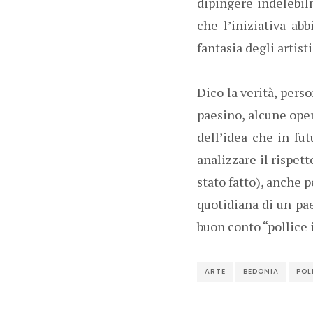
dipingere indelebilm
che l’iniziativa ab
fantasia degli artisti
Dico la verità, pers
paesino, alcune ope
dell’idea che in fut
analizzare il rispet
stato fatto), anche 
quotidiana di un pae
buon conto “pollice 
ARTE
BEDONIA
POL