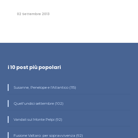
02 Settembre 2013
i 10 post più popolari
Susanne, Penelope e l'Atlantico (115)
Quell'undici settembre (102)
Vandali sul Monte Pelpi (92)
Fusione Valtaro: per sopravvivenza (92)