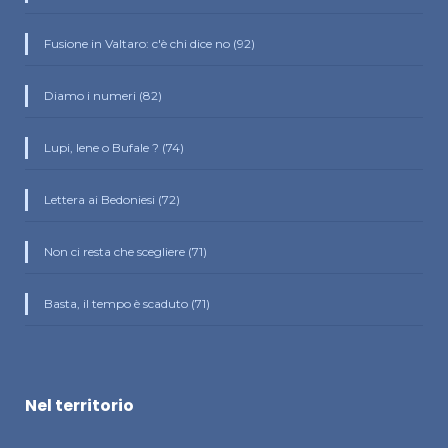
Fusione in Valtaro: c'è chi dice no (92)
Diamo i numeri (82)
Lupi, Iene o Bufale ? (74)
Lettera ai Bedoniesi (72)
Non ci resta che scegliere (71)
Basta, il tempo è scaduto (71)
Nel territorio