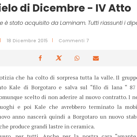
ielo di Dicembre - IV Atto
e è stato acquisito da Laminam. Tutti riassunti i di
18 Dicembre 2015
Commenti 7
tizia che ha colto di sorpresa tutta la valle. Il gru
nto Kale di Borgotaro e salva sul “filo di lana “ 87
munque scelto di non aderire al nuovo contratto. I ne
uoghi e poi Kale che avrebbero terminato la mobi
uovo anno nascerà quindi a Borgotaro un nuovo stabi
che produce grandi lastre in ceramica.
ero, per tutti. Anche per la nostra cara “amante