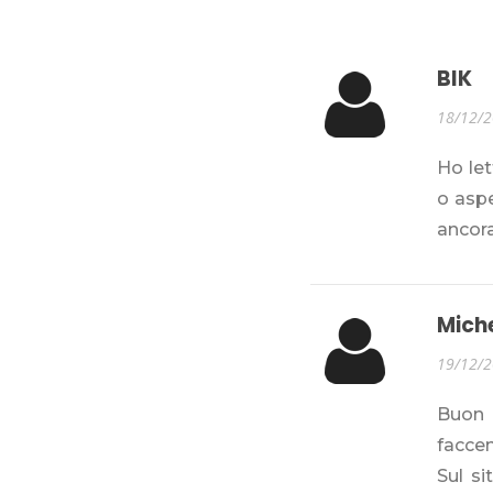
BIK
18/12/
Ho le
o asp
ancora
Mich
19/12/
Buon 
facce
Sul si