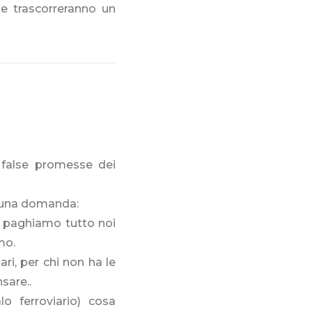
he trascorreranno un
 false promesse dei
o una domanda:
ni, paghiamo tutto noi
mo.
ri, per chi non ha le
sare..
o ferroviario) cosa