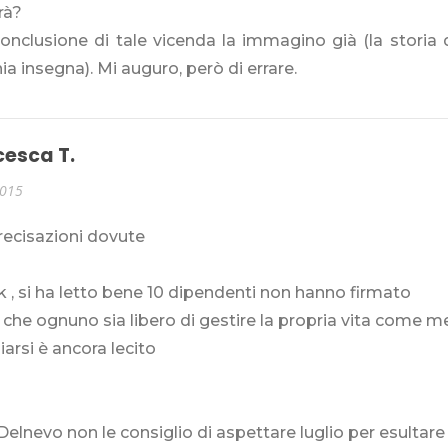
rà?
conclusione di tale vicenda la immagino già (la storia 
a insegna). Mi auguro, però di errare.
cesca T.
2015
recisazioni dovute
ik , si ha letto bene 10 dipendenti non hanno firmato
che ognuno sia libero di gestire la propria vita come m
iarsi è ancora lecito
 Delnevo non le consiglio di aspettare luglio per esultare