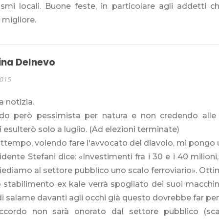
smi locali. Buone feste, in particolare agli addetti c
 migliore.
ina Delnevo
2015
 notizia.
do però pessimista per natura e non credendo alle
ci esulterò solo a luglio. (Ad elezioni terminate)
attempo, volendo fare l'avvocato del diavolo, mi pong
sidente Stefani dice: «Investimenti fra i 30 e i 40 milio
ediamo al settore pubblico uno scalo ferroviario». Otti
o stabilimento ex kale verrà spogliato dei suoi macchina
di salame davanti agli occhi già questo dovrebbe far pen
accordo non sarà onorato dal settore pubblico (scal