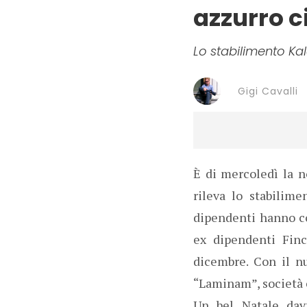
azzurro c
Lo stabilimento Kal
Gigi Cavalli
È di mercoledì la no
rileva lo stabilime
dipendenti hanno co
ex dipendenti Finc
dicembre. Con il n
“Laminam”, società 
Un bel Natale davv