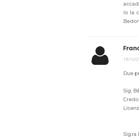
accad
Io la 
Bedoni
Fran
19/12/
Due p
Sig. B
Credo 
Licenz
Sig.ra