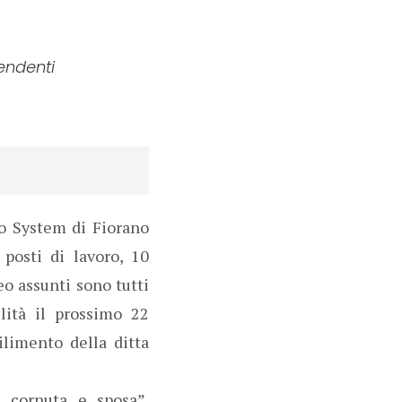
pendenti
ppo System di Fiorano
 posti di lavoro, 10
o assunti sono tutti
lità il prossimo 22
limento della ditta
, cornuta e sposa”,