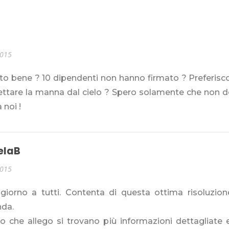
2015
tto bene ? 10 dipendenti non hanno firmato ? Preferis
ettare la manna dal cielo ? Spero solamente che non 
 noi !
elaB
2015
giorno a tutti. Contenta di questa ottima risoluzion
nda.
to che allego si trovano più informazioni dettagliate 