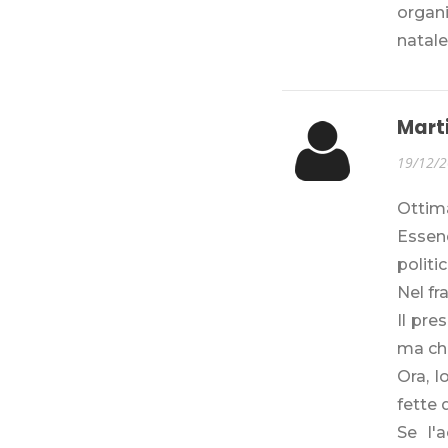
organi
natale
Mart
19/12/
Ottima
Essen
politi
Nel fr
Il pre
ma chi
Ora, l
fette 
Se l'