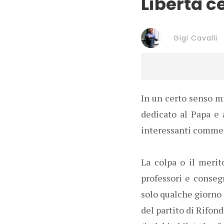
Libertà c
Gigi Cavalli
In un certo senso m
dedicato al Papa e a
interessanti commen
La colpa o il merit
professori e consegn
solo qualche giorno 
del partito di Rifon