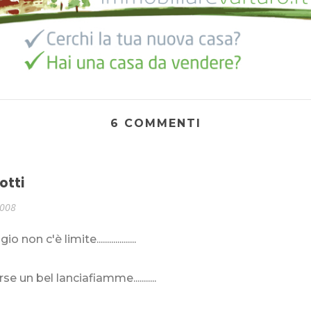
6 COMMENTI
otti
2008
o non c'è limite...................
...forse un bel lanciafiamme...........