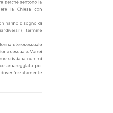
ora perchè sentono la
lgere la Chiesa con
non hanno bisogno di
 'diversi' (il termine
donna eterosessuale
ione sessuale. Vorrei
me cristiana non mi
ece amareggiata per
a dover forzatamente