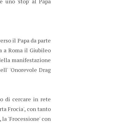
e uno 'stop' al Papa
erso il Papa da parte
ra a Roma il Giubileo
 della manifestazione
dell' 'Onorevole Drag
go di cercare in rete
ta Frocia', con tanto
 la 'Frocessione' con