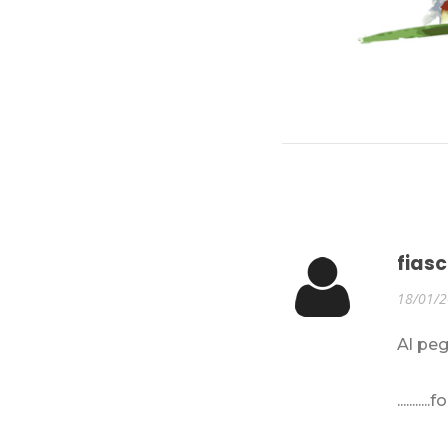
fiasc
18/01/
Al peggi
........