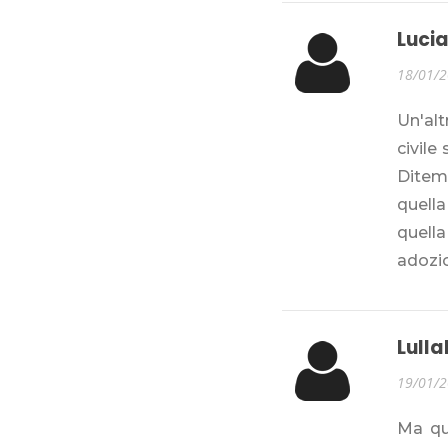
Luci
18/01/
Un'al
civile
Ditem
quella
quella
adozi
Lull
19/01/
Ma qu