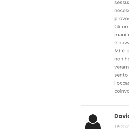
sessua
neces
provo
Gli om
manife
è davv
Mi è 
non ho
veram
sento
l'occ
coinvo
Davi
19/01/