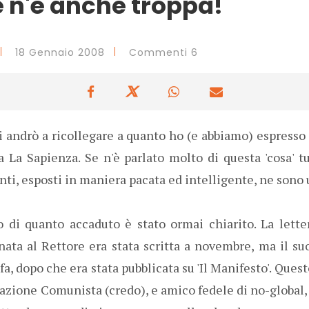
e n'è anche troppa!
18 Gennaio 2008
Commenti 6
i andrò a ricollegare a quanto ho (e abbiamo) espresso
 La Sapienza. Se n'è parlato molto di questa 'cosa' tut
ti, esposti in maniera pacata ed intelligente, ne sono
o di quanto accaduto è stato ormai chiarito. La lette
ata al Rettore era stata scritta a novembre, ma il su
fa, dopo che era stata pubblicata su 'Il Manifesto'. Ques
dazione Comunista (credo), e amico fedele di no-global, 