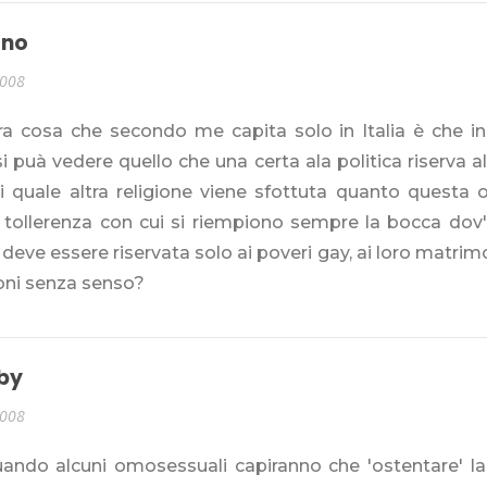
ano
2008
tra cosa che secondo me capita solo in Italia è che i
 si puà vedere quello che una certa ala politica riserva all
i quale altra religione viene sfottuta quanto questa 
 tollerenza con cui si riempiono sempre la bocca dov'è 
 deve essere riservata solo ai poveri gay, ai loro matrimon
oni senza senso?
aby
2008
ando alcuni omosessuali capiranno che 'ostentare' la 