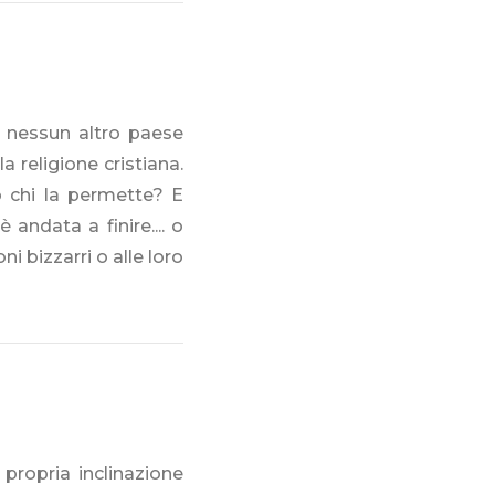
n nessun altro paese
a religione cristiana.
o chi la permette? E
andata a finire.... o
i bizzarri o alle loro
propria inclinazione