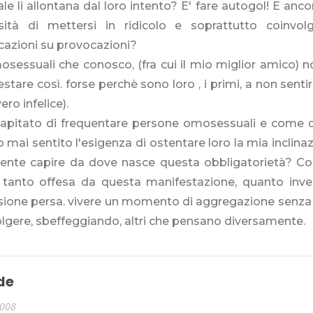
le li allontana dal loro intento? E' fare autogol! E anc
sità di mettersi in ridicolo e soprattutto coinvo
cazioni su provocazioni?
osessuali che conosco, (fra cui il mio miglior amico) 
stare così. forse perchè sono loro , i primi, a non sentirsi
ero infelice).
capitato di frequentare persone omosessuali e come 
 mai sentito l'esigenza di ostentare loro la mia inclinaz
ente capire da dove nasce questa obbligatorietà? Co
 tanto offesa da questa manifestazione, quanto inv
asione persa. vivere un momento di aggregazione senz
lgere, sbeffeggiando, altri che pensano diversamente.
de
2008