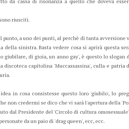
fatto da cassa di risonanza a quello che doveva esser
ono riusciti.
l punto, a uno dei punti, al perchè di tanta avversione v
a della sinistra. Basta vedere cosa si aprirà questa se
o giubilare, di gioia, un anno gay', è questo lo slogan
a discoteca capitolina 'Muccassassina', culla e patria 
uria.
dea in cosa consistesse questo loro 'giubilo', lo pre
e non credermi se dico che vi sarà l'apertura della 'Por
tuto dal Presidente del 'Circolo di cultura omosessuale',
ersonate da un paio di 'drag queen', ecc, ecc.