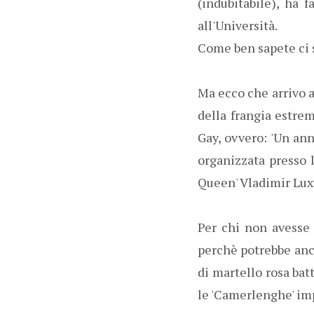
(indubitabile), ha 
all'Università.
Come ben sapete ci s
Ma ecco che arrivo a
della frangia estrem
Gay, ovvero: 'Un ann
organizzata presso l
Queen' Vladimir Lux
Per chi non avesse i
perchè potrebbe anch
di martello rosa bat
le 'Camerlenghe' imp