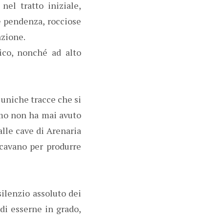
nel tratto iniziale,
e pendenza, rocciose
azione.
ico, nonché ad alto
 uniche tracce che si
uomo non ha mai avuto
 alle cave di Arenaria
ecavano per produrre
silenzio assoluto dei
di esserne in grado,