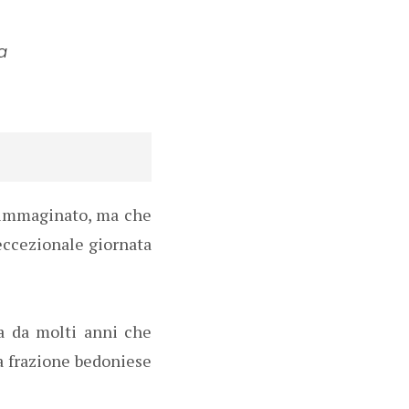
a
o immaginato, ma che
’eccezionale giornata
ra da molti anni che
la frazione bedoniese