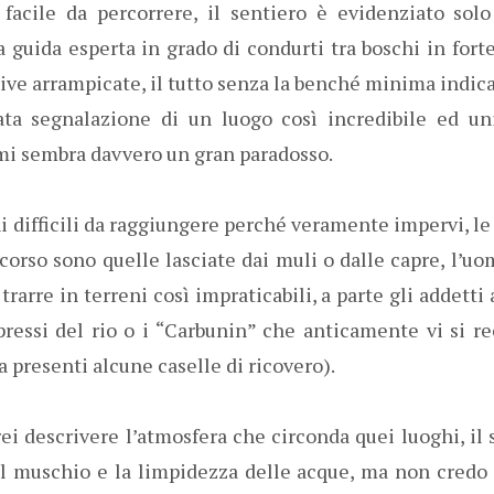
acile da percorrere, il sentiero è evidenziato solo 
 guida esperta in grado di condurti tra boschi in fort
ive arrampicate, il tutto senza la benché minima indic
ta segnalazione di un luogo così incredibile ed un
 mi sembra davvero un gran paradosso.
hi difficili da raggiungere perché veramente impervi, le
corso sono quelle lasciate dai muli o dalle capre, l’
trarre in terreni così impraticabili, a parte gli addetti
pressi del rio o i “Carbunin” che anticamente vi si r
 presenti alcune caselle di ricovero).
i descrivere l’atmosfera che circonda quei luoghi, il 
el muschio e la limpidezza delle acque, ma non credo 