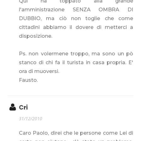
Qui ha toppato alla grande
l'amministrazione SENZA OMBRA DI
DUBBIO, ma ciò non toglie che come
cittadini abbiamo il dovere di metterci a
disposizione.
Ps. non volermene troppo, ma sono un pò
stanco di chi fa il turista in casa propria. E'
ora di muoversi.
Fausto.
Cri
31/12/2010
Caro Paolo, direi che le persone come Lei di