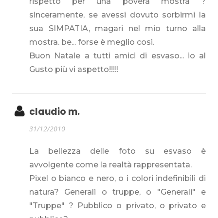
rispetto per una povera mostra ?
sinceramente, se avessi dovuto sorbirmi la
sua SIMPATIA, magari nel mio turno alla
mostra. be... forse è meglio cosi.
Buon Natale a tutti amici di esvaso... io al
Gusto più vi aspetto!!!!!
claudio m.
31/12/2010
La bellezza delle foto su esvaso è
avvolgente come la realtà rappresentata.
Pixel o bianco e nero, o i colori indefinibili di
natura? Generali o truppe, o "Generali" e
"Truppe" ? Pubblico o privato, o privato e