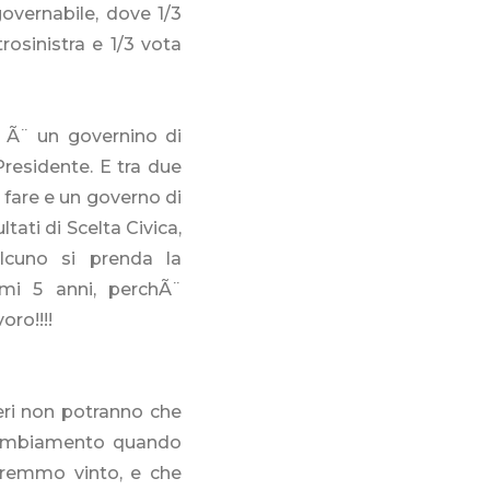
overnabile, dove 1/3
rosinistra e 1/3 vota
 Ã¨ un governino di
Presidente. E tra due
² fare e un governo di
tati di Scelta Civica,
lcuno si prenda la
imi 5 anni, perchÃ¨
oro!!!!
ieri non potranno che
 cambiamento quando
vremmo vinto, e che