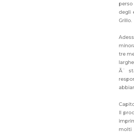
perso 
degli 
Grillo.
Adess
minora
tre me
larghe
Ã¨ st
respo
abbiam
Capito
Il pro
impri
molti