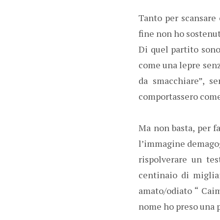
Tanto per scansare e
fine non ho sostenut
Di quel partito sono
come una lepre senza
da smacchiare”, se
comportassero come t
Ma non basta, per fa
l’immagine demagogic
rispolverare un te
centinaio di miglia
amato/odiato “ Caim
nome ho preso una p