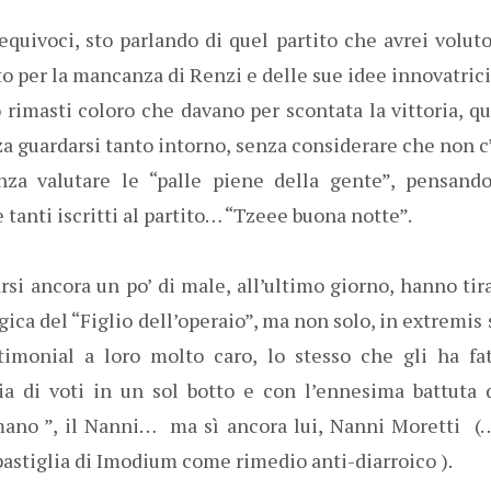
quivoci, sto parlando di quel partito che avrei volut
o per la mancanza di Renzi e delle sue idee innovatrici
 rimasti coloro che davano per scontata la vittoria, qu
 guardarsi tanto intorno, senza considerare che non c’
nza valutare le “palle piene della gente”, pensando 
anti iscritti al partito… “Tzeee buona notte”.
rsi ancora un po’ di male, all’ultimo giorno, hanno tira
a del “Figlio dell’operaio”, ma non solo, in extremis 
stimonial a loro molto caro, lo stesso che gli ha fa
ia di voti in un sol botto e con l’ennesima battuta 
ano ”, il Nanni… ma sì ancora lui, Nanni Moretti (…
astiglia di Imodium come rimedio anti-diarroico ).