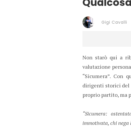
Qualcosa
Gigi Cavalli
Non starò qui a rib
valutazione personal
“Sicumera”. Con qu
dirigenti storici de
proprio partito, ma
“Sicumera: ostentat
immotivata, chi nega 