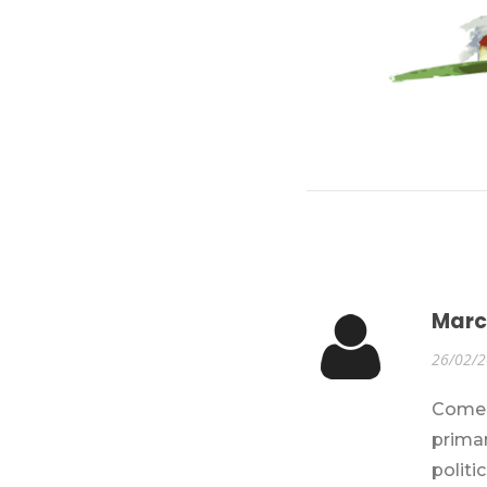
Marc
26/02/
Come 
primar
politi