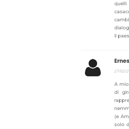
quell
casac
cambia
dialog
il paes
Ernes
27/02/
A mio
di gi
rappre
nemmen
(e Amb
solo 