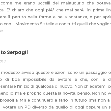
i come me erano uccelli del malaugurio che potev
ca. E' chiaro che oggi piÃ¹ che mai sarÃ in prima lin
re il partito nella forma e nella sostanza, e per apri
o con il Movimento 5 stelle e con tutti quelli che vogli
e.
to Serpagli
2013
 modesto avviso queste elezioni sono un passaggio ob
ro di boa impossibile da evitare e che, con le d
sentare l'inizio di qualcosa di nuovo. Non chiedetemi 
o io, ma è proprio questa la novità, penso. Non ho vo
rosoli a MI) e continuerò a farlo in futuro (ma non a 
di votare un PD diverso da quello di oggi oppure un s