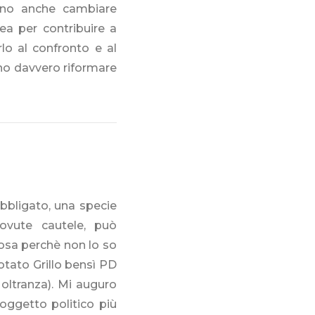
ano anche cambiare
ea per contribuire a
rlo al confronto e al
ono davvero riformare
bligato, una specie
ovute cautele, può
cosa perchè non lo so
tato Grillo bensì PD
oltranza). Mi auguro
oggetto politico più