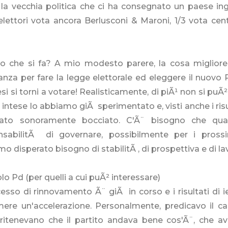
la vecchia politica che ci ha consegnato un paese ing
elettori vota ancora Berlusconi & Maroni, 1/3 vota cent
o che si fa? A mio modesto parere, la cosa migliore
nza per fare la legge elettorale ed eleggere il nuovo 
si si torni a votare! Realisticamente, di piÃ¹ non si puÃ
 intese lo abbiamo giÃ sperimentato e, visti anche i risul
ato sonoramente bocciato. C'Ã¨ bisogno che qua
nsabilitÃ di governare, possibilmente per i pross
o disperato bisogno di stabilitÃ , di prospettiva e di lav
lo Pd (per quelli a cui puÃ² interessare)
cesso di rinnovamento Ã¨ giÃ in corso e i risultati di 
mere un'accelerazione. Personalmente, predicavo il
 ritenevano che il partito andava bene cos'Ã¨, che a