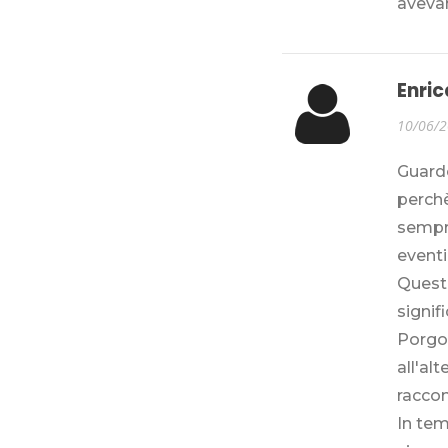
avevano
Enric
10/06/
Guardo
perchè
sempr
eventi
Quest
signifi
Porgo
all'al
raccon
In tem