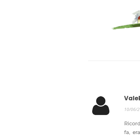
Vale
10/06/
Ricor
fa, er