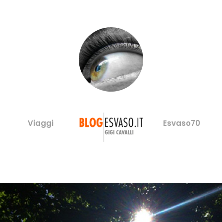
Viaggi
Esvaso70