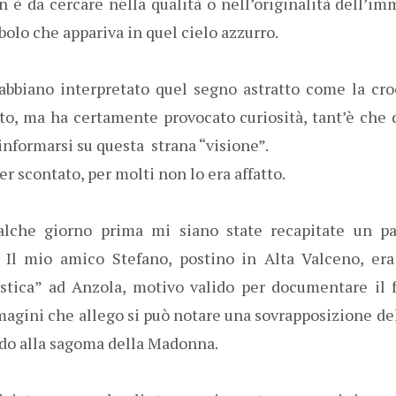
n è da cercare nella qualità o nell’originalità dell’i
bolo che appariva in quel cielo azzurro.
abbiano interpretato quel segno astratto come la cro
to, ma ha certamente provocato curiosità, tant’è che 
nformarsi su questa strana “visione”.
r scontato, per molti non lo era affatto.
lche giorno prima mi siano state recapitate un pai
. Il mio amico Stefano, postino in Alta Valceno, er
istica” ad Anzola, motivo valido per documentare il 
magini che allego si può notare una sovrapposizione de
do alla sagoma della Madonna.