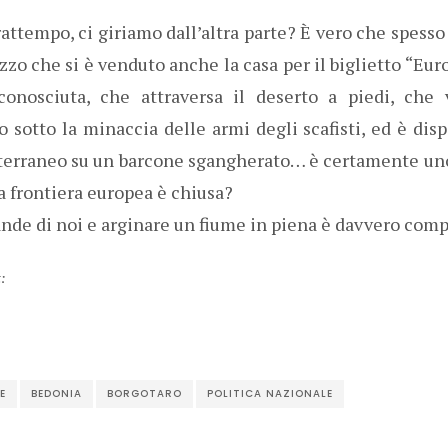
attempo, ci giriamo dall’altra parte? È vero che spesso
zo che si è venduto anche la casa per il biglietto “Eur
conosciuta, che attraversa il deserto a piedi, che 
o sotto la minaccia delle armi degli scafisti, ed è dis
iterraneo su un barcone sgangherato… è certamente uno
a frontiera europea è chiusa?
ande di noi e arginare un fiume in piena è davvero comp
t:
E
BEDONIA
BORGOTARO
POLITICA NAZIONALE