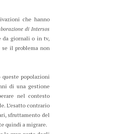
tivazioni che hanno
aborazione di Intersos
da giornali o in tv,
e se il problema non
o queste popolazioni
nni di una gestione
perare nel contesto
e. L’esatto contrario
ari, sfruttamento del
te quindi a migrare.
e la gran parte degli