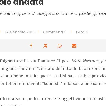
solo andata
ei sei migranti di Borgotaro: da una parte gli opera
17 Gennaio 2016
Commenti 8
Foto 4
folgorato sulla via Damasco. Il post
Mare Nostrum, pub
migranti “nostrani”, è stato definito di “buoni sentim
scono bene, ma in questi casi si sa… se hai posizion
sei tollerante diventi “buonista” e la soluzione sareb
nto era solo quello di rendere oggettiva una circosta
tura critica.