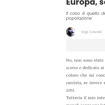
Europa, 
Il caso è quello d
popolazione
Gigi Cavalli
No, non sono stato 
scorsa e
dedicato ai 
coloro che mi cono
razzista, se invece 
zitti.
Tuttavia il mio inte
mano”, senza una let