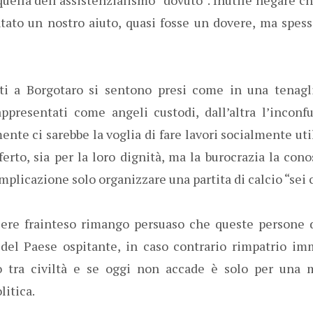
ntato un nostro aiuto, quasi fosse un dovere, ma spe
ati a Borgotaro si sentono presi come in una tenagl
ppresentati come angeli custodi, dall’altra l’inconfu
nte ci sarebbe la voglia di fare lavori socialmente util
ferto, sia per la loro dignità, ma la burocrazia la con
plicazione solo organizzare una partita di calcio “sei c
sere frainteso rimango persuaso che queste persone d
 del Paese ospitante, in caso contrario rimpatrio im
o tra civiltà e se oggi non accade è solo per una 
litica.