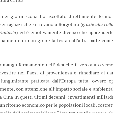
. nei giorni scorsi ho ascoltato direttamente le mo
sei ragazzi che si trovano a Borgotaro (
grazie alla coll
Fantasia
) ed è emotivamente diverso che apprenderle 
nalmente di non girare la testa dall’altra parte com
rimango fermamente dell’idea che il vero aiuto vers
investire nei Paesi di provenienza e rimediare ai da
lungimirante praticata dall’Europa tutta, ovvero o
mente, con attenzione all’impatto sociale e ambiental
la Cina in questi ultimi decenni: investimenti miliard
 un ritorno economico per le popolazioni locali, costret
quella dell’assistenzialismo “dovuto”. Inutile negare ch