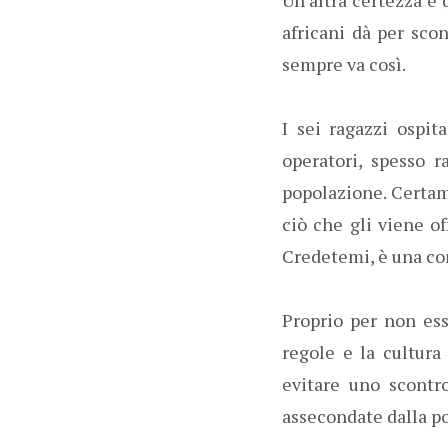
africani dà per sco
sempre va così.
I sei ragazzi ospit
operatori, spesso ra
popolazione. Certame
ciò che gli viene of
Credetemi, è una com
Proprio per non es
regole e la cultura
evitare uno scontr
assecondate dalla po