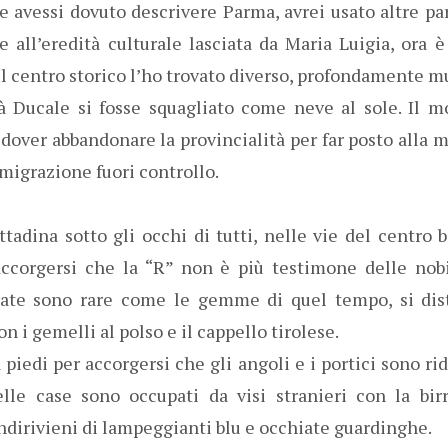
e avessi dovuto descrivere Parma, avrei usato altre pa
e all’eredità culturale lasciata da Maria Luigia, ora è
. Il centro storico l’ho trovato diverso, profondamente m
tà Ducale si fosse squagliato come neve al sole. Il mo
dover abbandonare la provincialità per far posto alla mu
migrazione fuori controllo.
adina sotto gli occhi di tutti, nelle vie del centro b
ccorgersi che la “R” non è più testimone delle nobi
llate sono rare come le gemme di quel tempo, si dis
 i gemelli al polso e il cappello tirolese.
 piedi per accorgersi che gli angoli e i portici sono rid
delle case sono occupati da visi stranieri con la bi
andirivieni di lampeggianti blu e occhiate guardinghe.