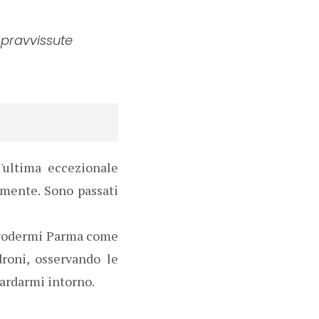
opravvissute
'ultima eccezionale
namente. Sono passati
o godermi Parma come
roni, osservando le
uardarmi intorno.