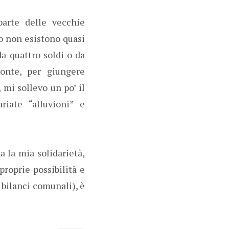
parte delle vecchie
to non esistono quasi
da quattro soldi o da
ponte, per giungere
 mi sollevo un po’ il
riate “alluvioni” e
a la mia solidarietà,
proprie possibilità e
i bilanci comunali), è