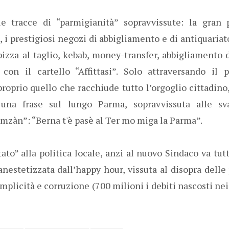
 tracce di “parmigianità” sopravvissute: la gran 
 i prestigiosi negozi di abbigliamento e di antiquaria
pizza al taglio, kebab, money-transfer, abbigliamento 
 con il cartello “Affittasi”. Solo attraversando il 
proprio quello che racchiude tutto l’orgoglio cittadino,
na frase sul lungo Parma, sopravvissuta alle sva
mzàn”: “Berna t'è pasè al Ter mo miga la Parma”.
to” alla politica locale, anzi al nuovo Sindaco va tutt
anestetizzata dall’happy hour, vissuta al disopra delle 
omplicità e corruzione (700 milioni i debiti nascosti ne