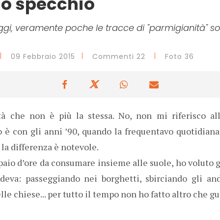
lo specchio
ggi, veramente poche le tracce di "parmigianità" s
09 Febbraio 2015
Commenti 22
Foto 36
tà che non è più la stessa. No, non mi riferisco all
to è con gli anni ’90, quando la frequentavo quotidia
 la differenza è notevole.
paio d’ore da consumare insieme alle suole, ho volut
eva: passeggiando nei borghetti, sbirciando gli and
lle chiese... per tutto il tempo non ho fatto altro che g