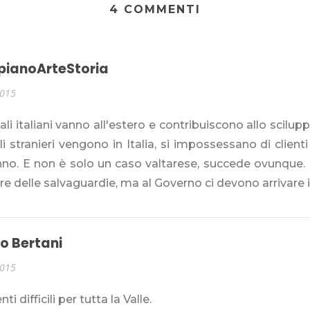
4 COMMENTI
ianoArteStoria
2015
tali italiani vanno all'estero e contribuiscono allo scilupp
li stranieri vengono in Italia, si impossessano di client
nno. E non è solo un caso valtarese, succede ovunque.
re delle salvaguardie, ma al Governo ci devono arrivare i p
o Bertani
2015
i difficili per tutta la Valle.