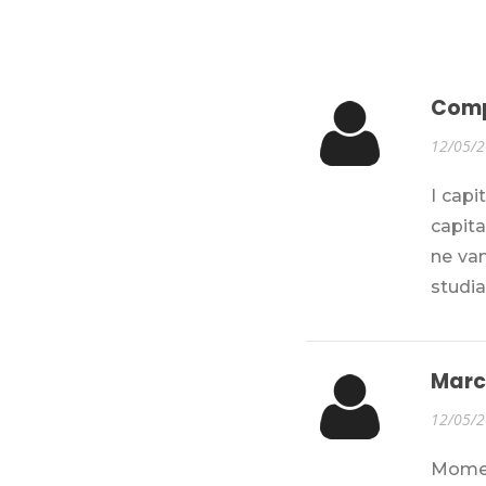
Comp
12/05/
I capi
capita
ne va
studia
Marc
12/05/
Moment