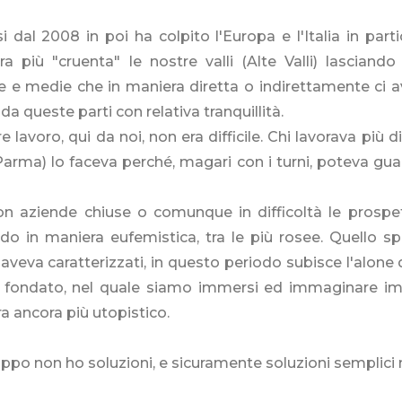
si dal 2008 in poi ha colpito l'Europa e l'Italia in part
ra più "cruenta" le nostre valli (Alte Valli) lascian
le e medie che in maniera diretta o indirettamente ci
 da queste parti con relativa tranquillità.
e lavoro, qui da noi, non era difficile. Chi lavorava più d
Parma) lo faceva perché, magari con i turni, poteva gu
on aziende chiuse o comunque in difficoltà le prospe
do in maniera eufemistica, tra le più rosee. Quello spi
 aveva caratterizzati, in questo periodo subisce l'alone
 fondato, nel quale siamo immersi ed immaginare impr
 ancora più utopistico.
ppo non ho soluzioni, e sicuramente soluzioni semplici 