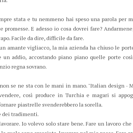
sempre stata e tu nemmeno hai speso una parola per m
nte promesse. E adesso io cosa dovrei fare? Andarmen
apo. Facile da dire, difficile da fare.
un amante vigliacco, la mia azienda ha chiuso le porte
e un addio, accostando piano piano quelle porte così
enzio regna sovrano.
 non se ne sta con le mani in mano. "Italian design - 
vendere, così produce in Turchia e magari si appog
sfornare piastrelle svenderebbero la sorella.
 dei tradimenti.
lavorare. Io volevo solo stare bene. Fare un lavoro che
la quale sono cresciuta, lavorare nel mio paese. Fare cr