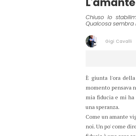
L'amante 
Chiuso lo stabili
Qualcosa sembra no
Gigi Cavalli
È giunta l'ora del
momento pensava non 
mia fiducia e mi ha
una speranza.
Come un amante vigl
noi. Un po' come dire
fiducia è una cosa se