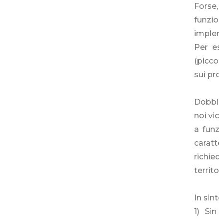
Forse
funzi
implem
Per e
(picco
sui pr
Dobbi
noi vi
a fun
caratt
richi
territo
In sint
1) Si