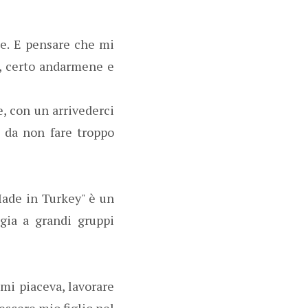
e. E pensare che mi
e, certo andarmene e
, con un arrivederci
 da non fare troppo
Made in Turkey" è un
gia a grandi gruppi
 mi piaceva, lavorare
escere mio figlio nel