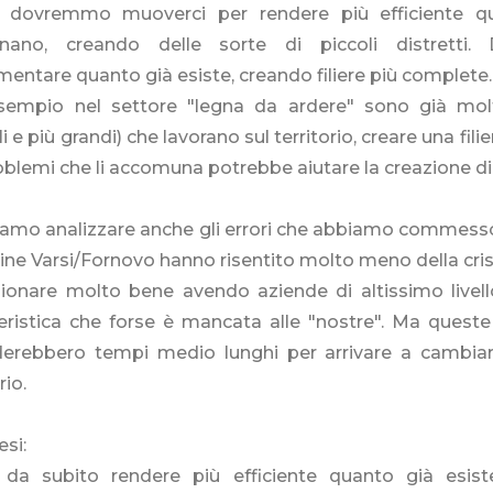
, dovremmo muoverci per rendere più efficiente qu
onano, creando delle sorte di piccoli distretti. 
entare quanto già esiste, creando filiere più complete.
sempio nel settore "legna da ardere" sono già molti
li e più grandi) che lavorano sul territorio, creare una fil
oblemi che li accomuna potrebbe aiutare la creazione di 
amo analizzare anche gli errori che abbiamo commesso
cine Varsi/Fornovo hanno risentito molto meno della cris
zionare molto bene avendo aziende di altissimo livell
eristica che forse è mancata alle "nostre". Ma queste
ederebbero tempi medio lunghi per arrivare a cambiar
rio.
esi:
n da subito rendere più efficiente quanto già esiste