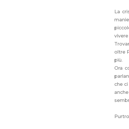
La cri
manie
picco
vivere
Trovar
oltre 
più.
Ora c
parlan
che ci
anche
sembra
Purtro