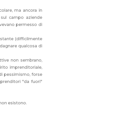
icolare, ma ancora in
do sul campo aziende
 avevano permesso di
istante (difficilmente
adagnare qualcosa di
ttive non sembrano,
rito imprenditoriale,
 di pessimismo, forse
enditori "da fuori"
non esistono.