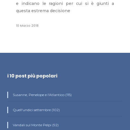
e indicano le ragioni per cui si è giunti a
questa estrema decisione
10 Marzo 2018
i 10 post più popolari
Susanne, Penelope e l'Atlantico (115)
Quell'undici settembre (102)
Vandali sul Monte Pelpi (92)