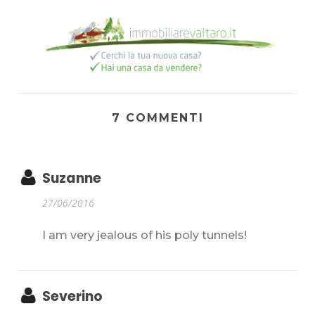
7 COMMENTI
Suzanne
27/06/2016
I am very jealous of his poly tunnels!
Severino