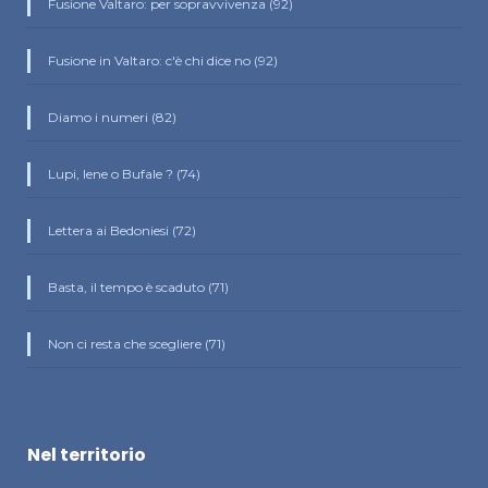
Fusione Valtaro: per sopravvivenza (92)
Fusione in Valtaro: c'è chi dice no (92)
Diamo i numeri (82)
Lupi, Iene o Bufale ? (74)
Lettera ai Bedoniesi (72)
Basta, il tempo è scaduto (71)
Non ci resta che scegliere (71)
Nel territorio