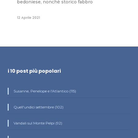
bedoniese, nonchè storico fabbro
12 Aprile 2021
i 10 post più popolari
Susanne, Penelope e l'Atlantico (115)
Quell'undici settembre (102)
Vandali sul Monte Pelpi (92)