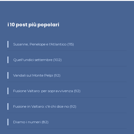
i 10 post più popolari
Susanne, Penelope e l'Atlantico (115)
Quell'undici settembre (102)
Vandali sul Monte Pelpi (92)
Fusione Valtaro: per sopravvivenza (92)
Fusione in Valtaro: c'è chi dice no (92)
Diamo i numeri (82)