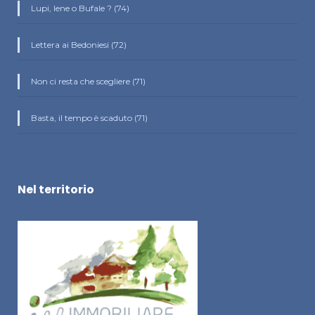
Lupi, Iene o Bufale ? (74)
Lettera ai Bedoniesi (72)
Non ci resta che scegliere (71)
Basta, il tempo è scaduto (71)
Nel territorio