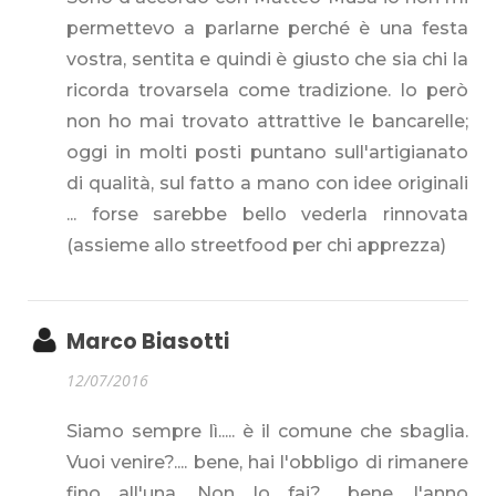
permettevo a parlarne perché è una festa
vostra, sentita e quindi è giusto che sia chi la
ricorda trovarsela come tradizione. Io però
non ho mai trovato attrattive le bancarelle;
oggi in molti posti puntano sull'artigianato
di qualità, sul fatto a mano con idee originali
... forse sarebbe bello vederla rinnovata
(assieme allo streetfood per chi apprezza)
Marco Biasotti
12/07/2016
Siamo sempre lì..... è il comune che sbaglia.
Vuoi venire?.... bene, hai l'obbligo di rimanere
fino all'una. Non lo fai?... bene, l'anno