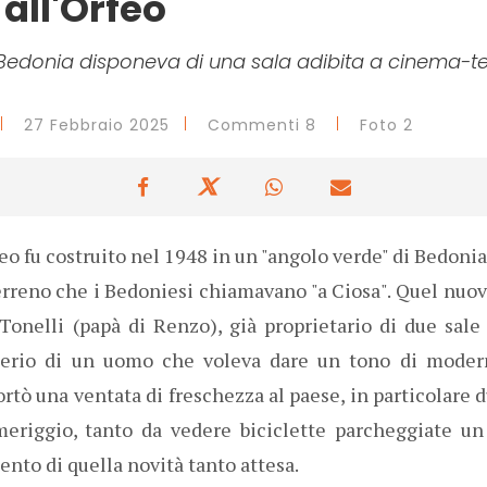
 all'Orfeo
i Bedonia disponeva di una sala adibita a cinema-t
27 Febbraio 2025
Commenti 8
Foto 2
eo fu costruito nel 1948 in un "angolo verde" di Bedonia,
terreno che i Bedoniesi chiamavano "a Ciosa". Quel nuo
Tonelli (papà di Renzo), già proprietario di due sale
derio di un uomo che voleva dare un tono di modernit
rtò una ventata di freschezza al paese, in particolare d
eriggio, tanto da vedere biciclette parcheggiate un
ento di quella novità tanto attesa.