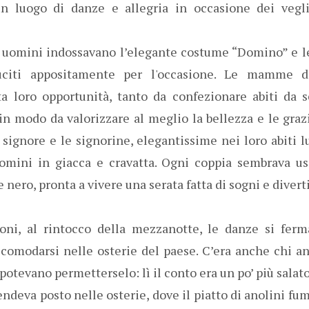
un luogo di danze e allegria in occasione dei vegl
li uomini indossavano l’elegante costume “Domino” e 
 cuciti appositamente per l'occasione. Le mamme d
ta loro opportunità, tanto da confezionare abiti da s
in modo da valorizzare al meglio la bellezza e le grazi
e signore e le signorine, elegantissime nei loro abiti
mini in giacca e cravatta. Ogni coppia sembrava us
e nero, pronta a vivere una serata fatta di sogni e diver
oni, al rintocco della mezzanotte, le danze si ferm
ccomodarsi nelle osterie del paese. C’era anche chi a
otevano permetterselo: lì il conto era un po’ più salato 
ndeva posto nelle osterie, dove il piatto di anolini fum