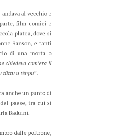
i andava al vecchio e
parte, film comici e
cola platea, dove si
onne Sanson, e tanti
acio di una morta o
e chiedeva com’era il
u tüttu u tènpu
”.
Era anche un punto di
del paese, tra cui si
arla Baduini.
ombro dalle poltrone,