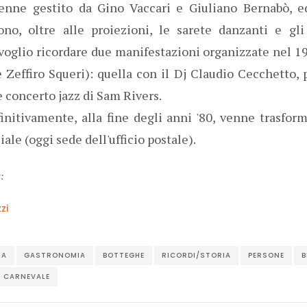
enne gestito da Gino Vaccari e Giuliano Bernabò, 
no, oltre alle proiezioni, le sarete danzanti e gli 
 voglio ricordare due manifestazioni organizzate nel 1
Zeffiro Squeri): quella con il Dj Claudio Cecchetto, p
le concerto jazz di Sam Rivers.
finitivamente, alla fine degli anni '80, venne trasfor
ale (oggi sede dell'ufficio postale).
t:
zi
NA
GASTRONOMIA
BOTTEGHE
RICORDI/STORIA
PERSONE
B
CARNEVALE