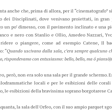
ta anche che, prima di allora, per il “cinematografo” s
o dei Disciplinati, dove venivano proiettati, in gran 
o un po’ dimesso, con il pavimento inclinato e una pic
anco e nero con Stanlio e Ollio, Amedeo Nazzari, Yv
 ridere o piangere, come ad esempio Catene, Il b
o: “
Quando uscivano dalla sala, c’era sempre qualcuno ch
do, rispondevamo con entusiasmo: bello, bello, ma ó piansöj
o, però, non era solo una sala per il grande schermo. 
ilodrammatiche locali e per le esibizioni delle corali 
to, le esibizioni della bravissima soprano borgotarese C
quanta, la sala dell'Orfeo, con il suo ampio parquet sg