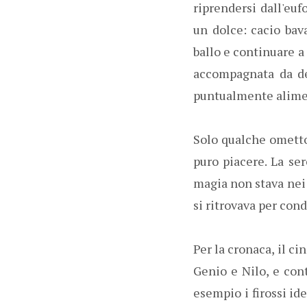
riprendersi dall'euf
un dolce: cacio bava
ballo e continuare a 
accompagnata da del
puntualmente alimen
Solo qualche ometto 
puro piacere. La se
magia non stava nei
si ritrovava per con
Per la cronaca, il ci
Genio e Nilo, e con
esempio i firossi id