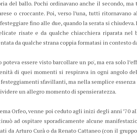
oria del ballo. Pochi ordinavano anche il secondo, ma
rese o croccante. Poi, verso l’una, tutti ritornavano a
festeggiare fino alle due, quando la serata si chiudeva. 
icate risate e da qualche chiacchiera riparata nel 
tata da qualche strana coppia formatasi in contesto d
poteva essere visto barcollare un po', ma era solo l’eff
renità di quei momenti si respirava in ogni angolo del
 festeggiamenti sfavillanti, ma nella semplice essenza
dividere un allegro momento di spensieratezza.
nema Orfeo, venne poi ceduto agli inizi degli anni ’70 al
tinuò ad ospitare sporadicamente alcune manifestazio
eati da Arturo Curà o da Renato Cattaneo (con il grupp