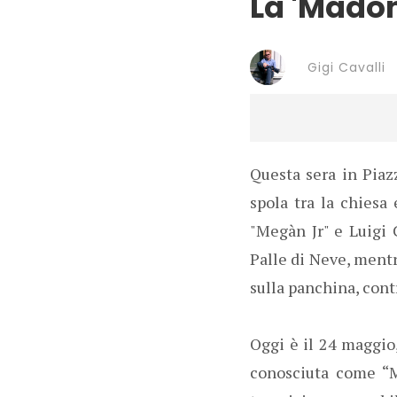
La 'Madon
Gigi Cavalli
Questa sera in Piaz
spola tra la chiesa 
"Megàn Jr" e Luigi 
Palle di Neve, mentr
sulla panchina, cont
Oggi è il 24 maggio,
conosciuta come “M