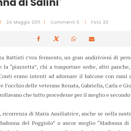
na di Salini'
24 Maggio 2011
Commenti 5
Foto 20
za Battisti c’era fermento, un gran andirivieni di per
e la “piazzetta”, chi a trasportare sedie, altri panche
Conti erano intenti ad adornare il balcone con rami
e l’occhio delle veterane Renata, Gabriella, Carla e G
rollavano che tutto procedesse per il meglio e secondo 
 ricorrenza di Maria Ausiliatrice, anche se nella nos
adonna del Poggiolo” o ancor meglio “Madonna di Sa