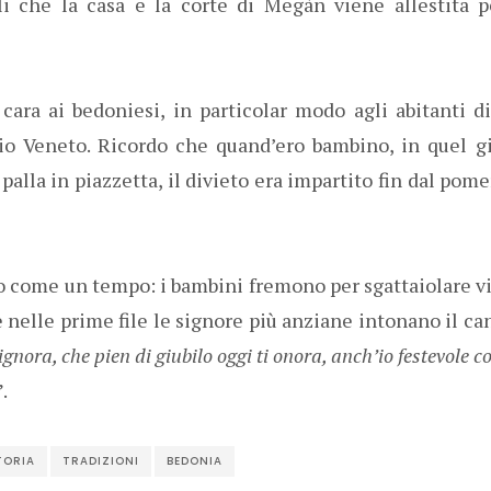
 che la casa e la corte di Megàn viene allestita per
ara ai bedoniesi, in particolar modo agli abitanti di
rio Veneto. Ricordo che quand’ero bambino, in quel g
lla in piazzetta, il divieto era impartito fin dal pome
to come un tempo: i bambini fremono per sgattaiolare via
e nelle prime file le signore più anziane intonano il ca
ignora, che pien di giubilo oggi ti onora, anch’io festevole c
”.
TORIA
TRADIZIONI
BEDONIA