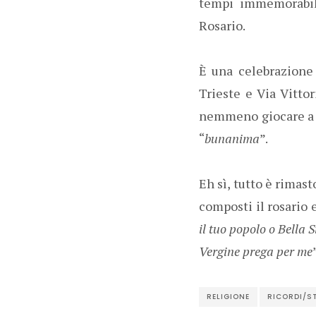
tempi immemorabili
Rosario.
È una celebrazione c
Trieste e Via Vitto
nemmeno giocare a pa
“
bunanima
”.
Eh sì, tutto è rimas
composti il rosario 
il tuo popolo o Bella S
Vergine prega per me
RELIGIONE
RICORDI/S