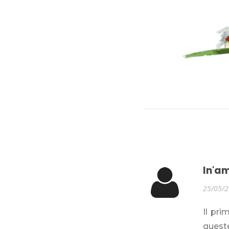
In'a
25/05/
Il pri
queste