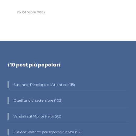
25 Ottobre 2007
i 10 post più popolari
Susanne, Penelope e l'Atlantico (115)
Quell'undici settembre (102)
Vandali sul Monte Pelpi (92)
Fusione Valtaro: per sopravvivenza (92)