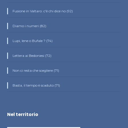
Fusione in Valtaro: c'è chi dice no (92)
Diamo i numeri (82)
Lupi, Iene o Bufale ? (74)
Lettera ai Bedoniesi (72)
Non ci resta che scegliere (71)
Basta, il tempo è scaduto (71)
Nel territorio