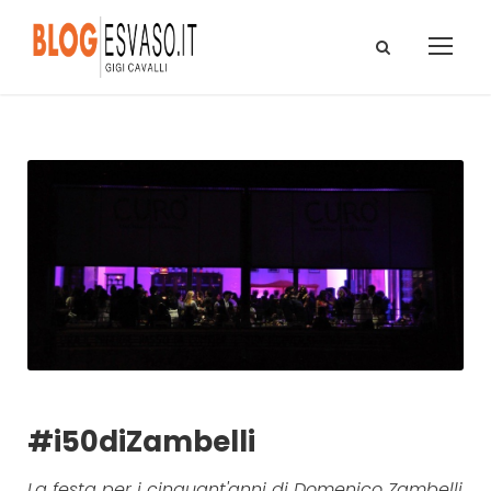
#i50diZambelli
La festa per i cinquant'anni di Domenico Zambelli