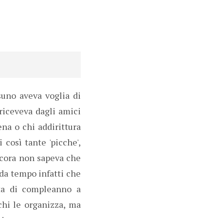
suno aveva voglia di
 riceveva dagli amici
ena o chi addirittura
 così tante 'picche',
Ancora non sapeva che
 da tempo infatti che
ata di compleanno a
chi le organizza, ma