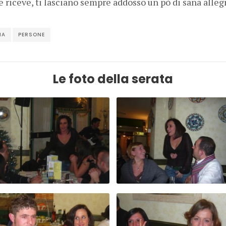
e riceve, ti lasciano sempre addosso un pò di sana allegr
IA
PERSONE
Le foto della serata