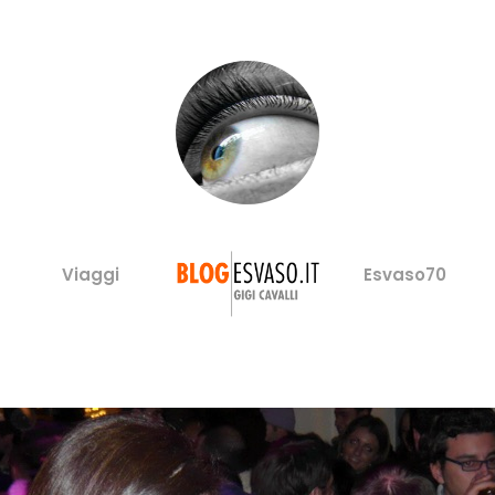
Viaggi
Esvaso70