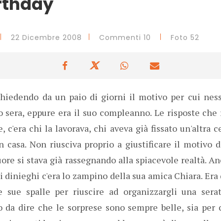
rthday
22 Dicembre 2008
Commenti 10
Foto 52
chiedendo da un paio di giorni il motivo per cui nes
o sera, eppure era il suo compleanno. Le risposte che
, c'era chi la lavorava, chi aveva già fissato un'altra c
n casa. Non riusciva proprio a giustificare il motivo di
ore si stava già rassegnando alla spiacevole realtà. 
ni dinieghi c'era lo zampino della sua amica Chiara. Era
e sue spalle per riuscire ad organizzargli una ser
io da dire che le sorprese sono sempre belle, sia per 