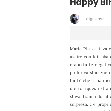
Happy Bi
Gigi Cavalli
Maria Pia si stava 
uscire con lei sabat
erano tutte negative
preferiva starsene i
tant'è che a malincu
dietro a questi stra
stava tramando all
sorpresa. C'è propr