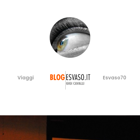
Viaggi
Esvaso70