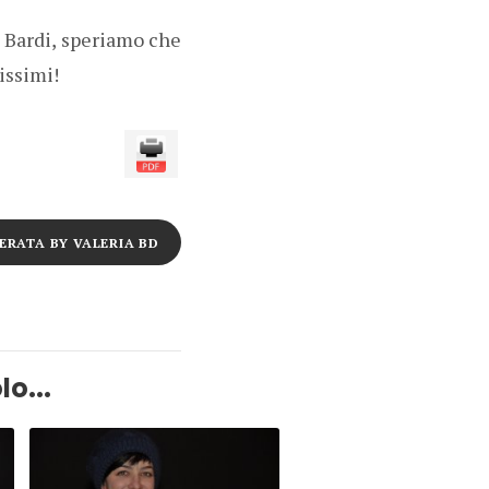
a Bardi, speriamo che
issimi!
ERATA BY VALERIA BD
lo...