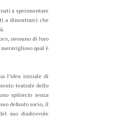
inati a sperimentare
i a dimostrarci che
ltà.
oco, nessuno di loro
o meraviglioso qual è
a l’idea iniziale di
mento teatrale dello
 uno spilorcio senza
 suo defunto socio, il
 del suo disdicevole