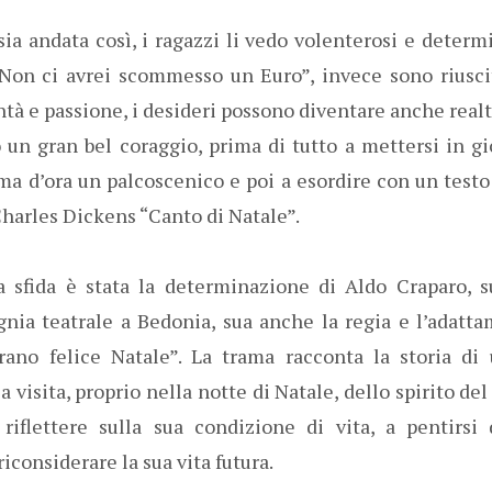
ia andata così, i ragazzi li vedo volenterosi e determ
on ci avrei scommesso un Euro”, invece sono riuscit
ntà e passione, i desideri possono diventare anche rea
 un gran bel coraggio, prima di tutto a mettersi in gi
ma d’ora un palcoscenico e poi a esordire con un test
 Charles Dickens “Canto di Natale”.
 sfida è stata la determinazione di Aldo Craparo, su
ia teatrale a Bedonia, sua anche la regia e l’adatta
rano felice Natale”. La trama racconta la storia di
a visita, proprio nella notte di Natale, dello spirito del
riflettere sulla sua condizione di vita, a pentirsi
considerare la sua vita futura.