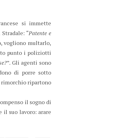
 francese si immette
 Stradale: “
Patente e
o, vogliono multarlo,
sto punto i poliziotti
se?
”. Gli agenti sono
dono di porre sotto
il rimorchio ripartono
 compenso il sogno di
 il suo lavoro: arare