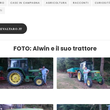
ARO
CASE IN CAMPAGNA
AGRICOLTURA
RACCONTI
CURIOSIT
TI
REVALTARO.IT
FOTO: Alwin e il suo trattore