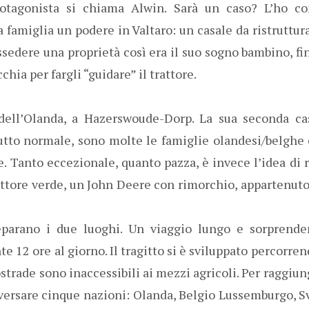
otagonista si chiama Alwin. Sarà un caso? L’ho c
a famiglia un podere in Valtaro: un casale da ristruttur
ossedere una proprietà così era il suo sogno bambino, f
chia per fargli “guidare” il trattore.
dell’Olanda, a Hazerswoude-Dorp. La sua seconda casa
tutto normale, sono molte le famiglie olandesi/belghe
le. Tanto eccezionale, quanto pazza, è invece l’idea di r
attore verde, un John Deere con rimorchio, appartenuto 
eparano i due luoghi. Un viaggio lungo e sorprende
12 ore al giorno. Il tragitto si è sviluppato percorrend
ostrade sono inaccessibili ai mezzi agricoli. Per raggiu
versare cinque nazioni: Olanda, Belgio Lussemburgo, Sv