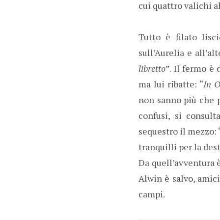
cui quattro valichi a
Tutto è filato lisc
sull’Aurelia e all’a
libretto
”. Il fermo è
ma lui ribatte: “
In O
non sanno più che pe
confusi, si consul
sequestro il mezzo: 
tranquilli per la des
Da quell’avventura è
Alwin è salvo, amici
campi.