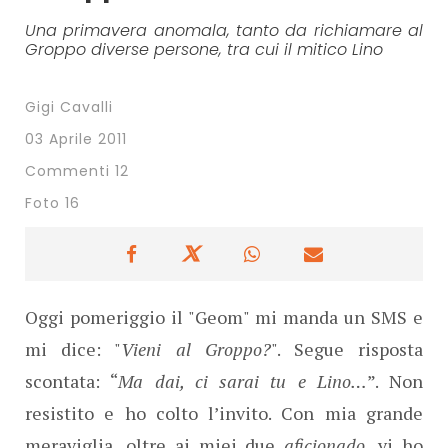
Una primavera anomala, tanto da richiamare al
Groppo diverse persone, tra cui il mitico Lino
Gigi Cavalli
03 Aprile 2011
Commenti 12
Foto 16
Oggi pomeriggio il "Geom" mi manda un SMS e
mi dice: "
Vieni al Groppo?
". Segue risposta
scontata: “
Ma dai, ci sarai tu e Lino…
”. Non
resistito e ho colto l’invito. Con mia grande
meraviglia, oltre ai miei due
aficionado
, vi ho