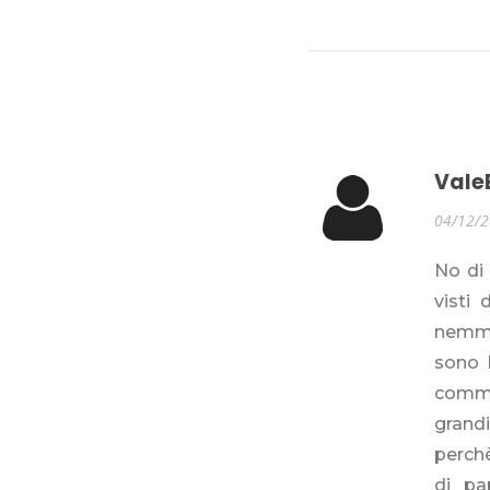
Vale
04/12/
No di 
visti 
nemme
sono l
commer
grandi
perchè
di pa