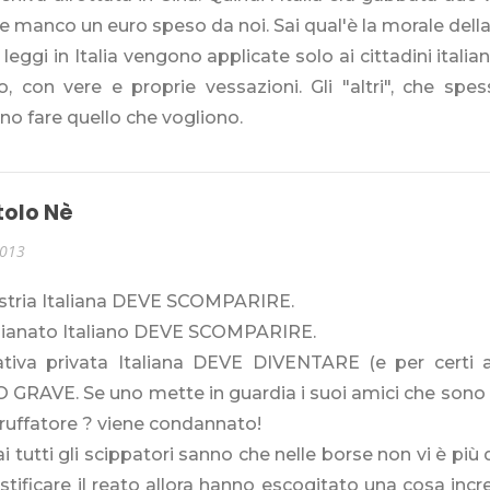
i e manco un euro speso da noi. Sai qual'è la morale della
 leggi in Italia vengono applicate solo ai cittadini ital
, con vere e proprie vessazioni. Gli "altri", che spes
o fare quello che vogliono.
tolo Nè
2013
ustria Italiana DEVE SCOMPARIRE.
igianato Italiano DEVE SCOMPARIRE.
ziativa privata Italiana DEVE DIVENTARE (e per certi 
GRAVE. Se uno mette in guardia i suoi amici che sono c
truffatore ? viene condannato!
 tutti gli scippatori sanno che nelle borse non vi è più
stificare il reato allora hanno escogitato una cosa incre