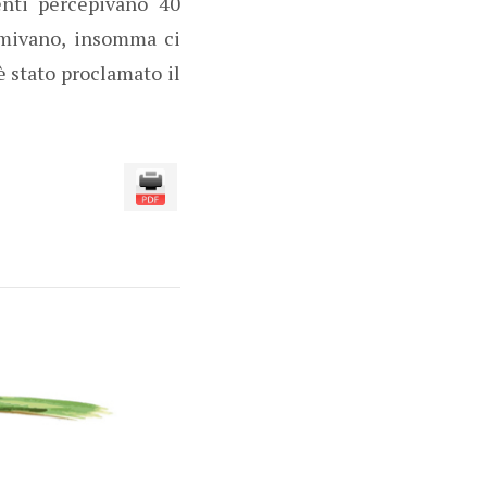
enti percepivano 40
rmivano, insomma ci
è stato proclamato il