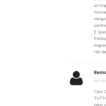
un'im
ristor
vengon
sanita
E ques
Polizi
imprese
Hai d
Remo
04/12/
Caro G
TUTTI 
nero v