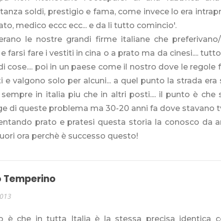
anza soldi, prestigio e fama, come invece lo era intrapr
to, medico eccc ecc... e da li tutto comincio'.
erano le nostre grandi firme italiane che preferivano
e farsi fare i vestiti in cina o a prato ma da cinesi.... tutt
di cose.... poi in un paese come il nostro dove le regole
ti e valgono solo per alcuni... a quel punto la strada era s
 sempre in italia piu che in altri posti.... il punto è che s
e di queste problema ma 30-20 anni fa dove stavano tv
entando prato e pratesi questa storia la conosco da 
fuori ora perchè è successo questo!
o Temperino
2013
to è che in tutta Italia è la stessa precisa identica 