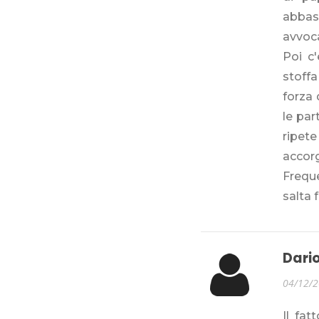
abbast
avvoca
Poi c'
stoffa 
forza 
le par
ripete
accorg
Frequ
salta 
Dari
04/12/
Il fat