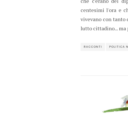
che c'erano dei di
centesimi l'ora e 
vivevano con tanto d
lutto cittadino... ma
RACCONTI
POLITICA 