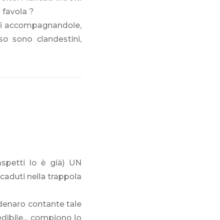
 favola ?
iani accompagnandole,
so sono clandestini,
aspetti lo è già) UN
aduti nella trappola
 denaro contante tale
dibile... compiono lo