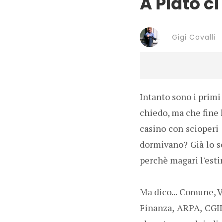
A Plato ci
Gigi Cavalli
Intanto sono i primi 
chiedo, ma che fine 
casino con scioperi 
dormivano? Già lo so
perchè magari l'esti
Ma dico... Comune, V
Finanza, ARPA, CGIL