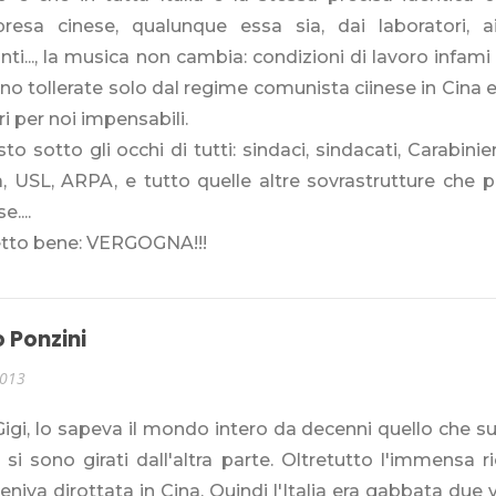
presa cinese, qualunque essa sia, dai laboratori, ai
anti..., la musica non cambia: condizioni di lavoro infa
o tollerate solo dal regime comunista ciinese in Cina e 
ri per noi impensabili.
to sotto gli occhi di tutti: sindaci, sindacati, Carabinier
a, USL, ARPA, e tutto quelle altre sovrastrutture che 
....
etto bene: VERGOGNA!!!
 Ponzini
2013
igi, lo sapeva il mondo intero da decenni quello che 
si sono girati dall'altra parte. Oltretutto l'immensa 
eniva dirottata in Cina. Quindi l'Italia era gabbata due v