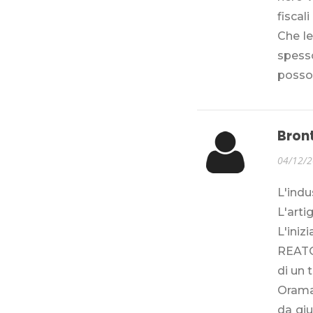
fiscal
Che le
spesso
posson
Bron
04/12/
L'ind
L'art
L'ini
REATO 
di un 
Oramai
da giu