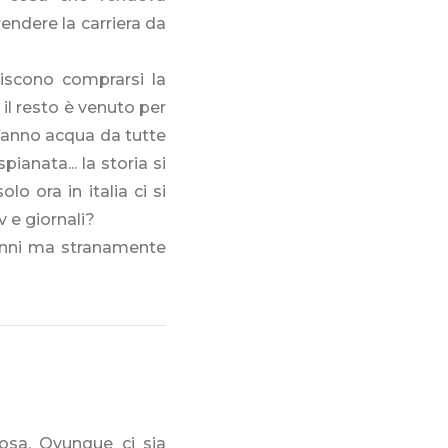
endere la carriera da
/iscono comprarsi la
o il resto è venuto per
 fanno acqua da tutte
pianata... la storia si
olo ora in italia ci si
 e giornali?
anni ma stranamente
cosa. Ovunque ci sia