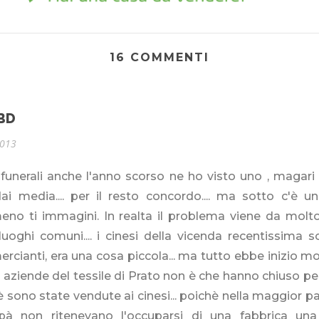
16 COMMENTI
BD
2013
funerali anche l'anno scorso ne ho visto uno , magari
dai media.... per il resto concordo.... ma sotto c'è u
no ti immagini. In realta il problema viene da molto
uoghi comuni.... i cinesi della vicenda recentissima 
cianti, era una cosa piccola... ma tutto ebbe inizio mol
 aziende del tessile di Prato non è che hanno chiuso pe
 sono state vendute ai cinesi... poichè nella maggior parte
pà non ritenevano l'occuparsi di una fabbrica un