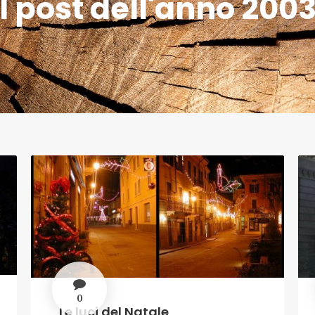
I post dell'anno 200
0
Le luci del Natale