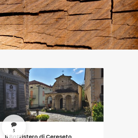
3
5
Il Battistero di Cereseto