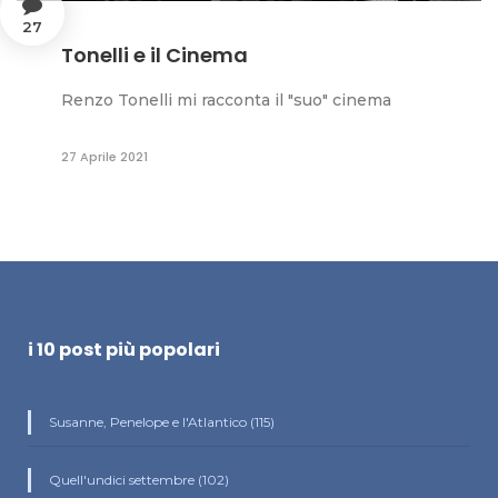
27
Tonelli e il Cinema
Renzo Tonelli mi racconta il "suo" cinema
27 Aprile 2021
i 10 post più popolari
Susanne, Penelope e l'Atlantico (115)
Quell'undici settembre (102)