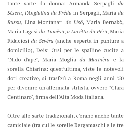
tante sarte da donna: Armanda Serpagli
du
Séseru
,
l’Angiulina du Frédu
in Serpagli, Maria
du
Russu
, Lina Montanari
de Lisö
, Maria Bernabò,
Maria Lagasi
du Tumèsu
,
a Lucétta du Péru
, Maria
Fiduciosi
du Sevéru
(anche esperta in punture a
domicilio), Deisi Orsi per le spalline cucite a
"Nido d'ape", Maria Moglia
da Murinèra
e la
sorella Chiarina: quest’ultima, viste le notevoli
doti creative, si trasferì a Roma negli anni ’50
per divenire un'affermata stilista, ovvero "Clara
Centinaro", firma dell’Alta Moda italiana.
Oltre alle sarte tradizionali, c’erano anche tante
camiciaie (tra cui le sorelle Bergamaschi e le tre