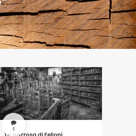
"
5
La gazzosa di Felloni