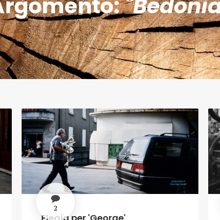
Argomento:
"Bedonia
2
Elegia per 'George'