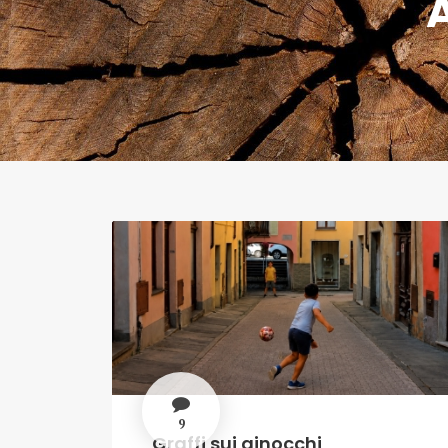
9
Graffi sui ginocchi