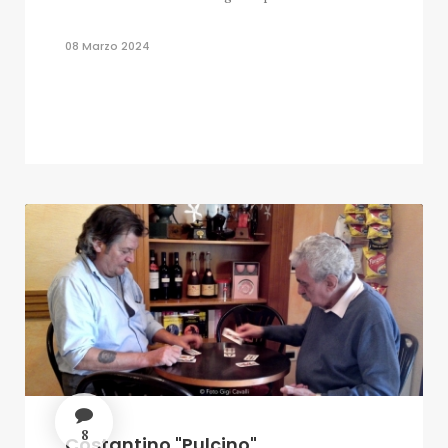
08 Marzo 2024
8
Costantino "Pulcino"