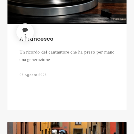
2
A Francesco
Un ricordo del cantautore che ha preso per mano
una generazione
06 Agosto 2026