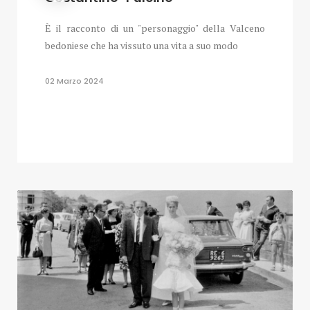
È il racconto di un "personaggio" della Valceno
bedoniese che ha vissuto una vita a suo modo
02 Marzo 2024