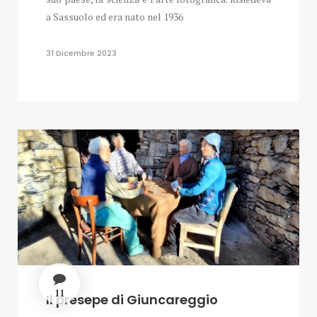
a Sassuolo ed era nato nel 1936
31 Dicembre 2023
11
Il presepe di Giuncareggio