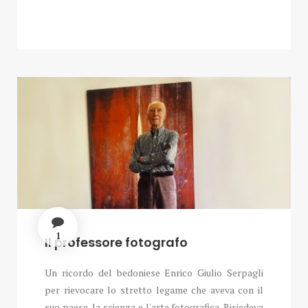
1
Il professore fotografo
Un ricordo del bedoniese Enrico Giulio Serpagli
per rievocare lo stretto legame che aveva con il
suo paese, la scienza e l'arte fotografica. Risiedeva