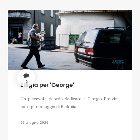
2
Elegia per 'George'
Un piacevole ricordo dedicato a Giorgio Ponzini,
noto personaggio di Bedonia
26 Giugno 2026