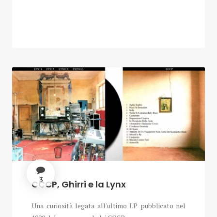
3
CCCP, Ghirri e la Lynx
Una curiosità legata all'ultimo LP pubblicato nel