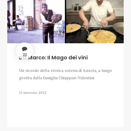
22
Da Marco: Il Mago dei vini
Un ricordo della storica osteria di Anzola, a lungo
gestita dalla famiglia Chiappari-Valentini
12 Gennaio 2022