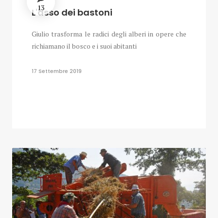
13
L'asso dei bastoni
Giulio trasforma le radici degli alberi in opere che
richiamano il bosco e i suoi abitanti
17 Settembre 2019