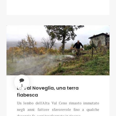
1
La Val Noveglia, una terra
fiabesca
Un lembo dell'Alta Val Ceno rimasto immutato
negli anni: fattore sfavorevole fino a qualche
decennio fa, oggi trasformato in risorsa