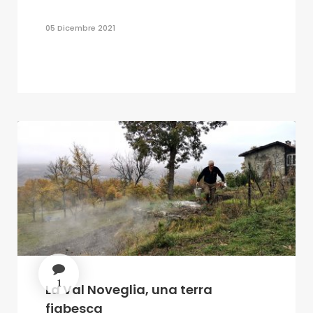
05 Dicembre 2021
1
La Val Noveglia, una terra
fiabesca