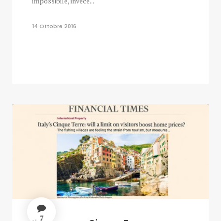
impossibile, invece...
14 Ottobre 2016
7