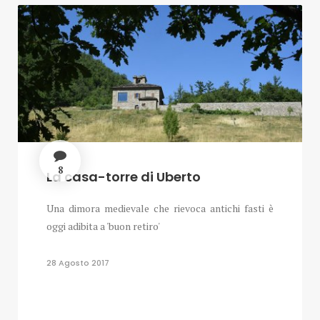
8
La casa-torre di Uberto
Una dimora medievale che rievoca antichi fasti è
oggi adibita a 'buon retiro'
28 Agosto 2017