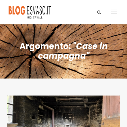
Argomento:
"Case in
campagna"