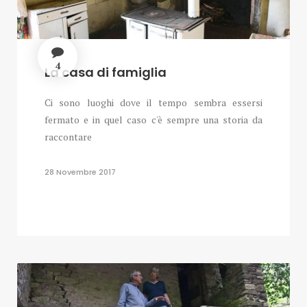
4
La casa di famiglia
Ci sono luoghi dove il tempo sembra essersi
fermato e in quel caso c'è sempre una storia da
raccontare
28 Novembre 2017