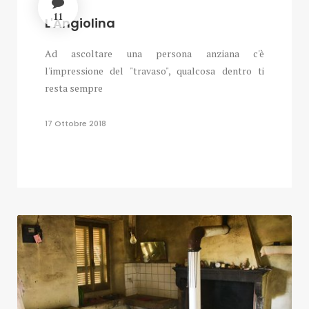
11
L'Angiolina
Ad ascoltare una persona anziana c'è
l'impressione del "travaso", qualcosa dentro ti
resta sempre
17 Ottobre 2018