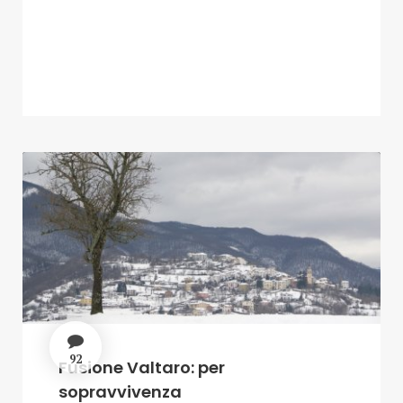
92
Fusione Valtaro: per
sopravvivenza