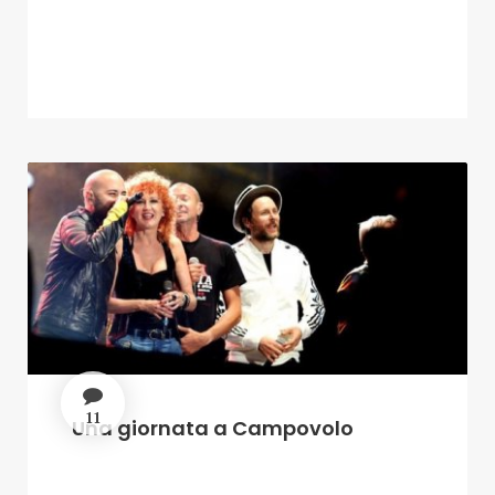
11
Una giornata a Campovolo