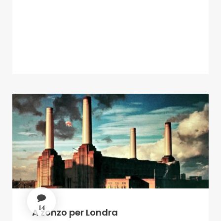
14
A zonzo per Londra