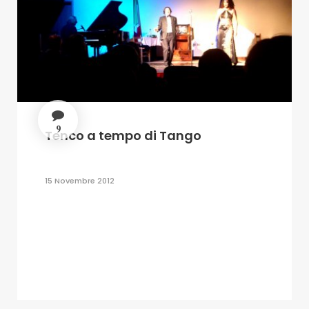
9
Tenco a tempo di Tango
15 Novembre 2012