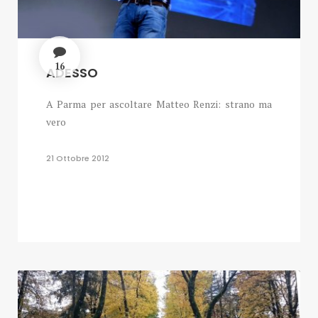
16
ADESSO
A Parma per ascoltare Matteo Renzi: strano ma
vero
21 Ottobre 2012