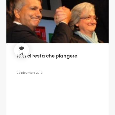
38
Non ci resta che piangere
02 Dicembre 2012