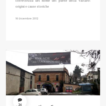
correttezza del nome del paese della Valtaro:
origini e cause storiche
16 Dicembre 2012
24