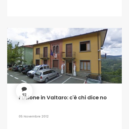
92
Fusione in Valtaro: c'è chi dice no
05 Novembre 2012