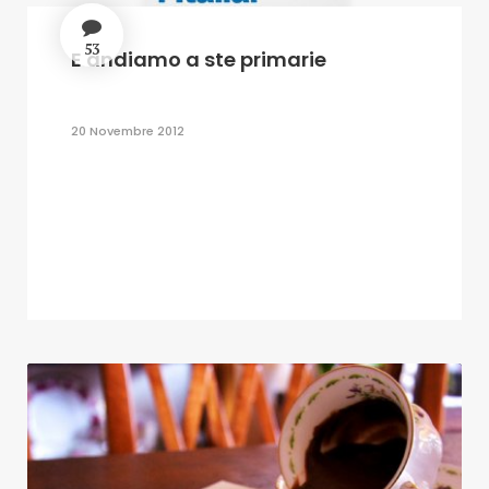
53
E andiamo a ste primarie
20 Novembre 2012