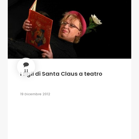
11
I figli di Santa Claus a teatro
19 Dicembre 2012