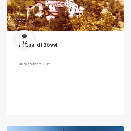
12
I sassi di Bössi
30 Settembre 2012